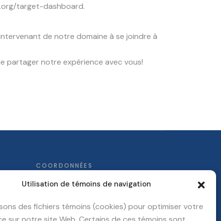
s.org/target-dashboard
.
tervenant de notre domaine à se joindre à
ir de partager notre expérience avec vous!
COORDONNÉES
Utilisation de témoins de navigation
5600, boul. des Galeries bur. 333
isons des fichiers témoins (cookies) pour optimiser votre
Québec
(QC)
G2K 2H6
e sur notre site Web. Certains de ces témoins sont