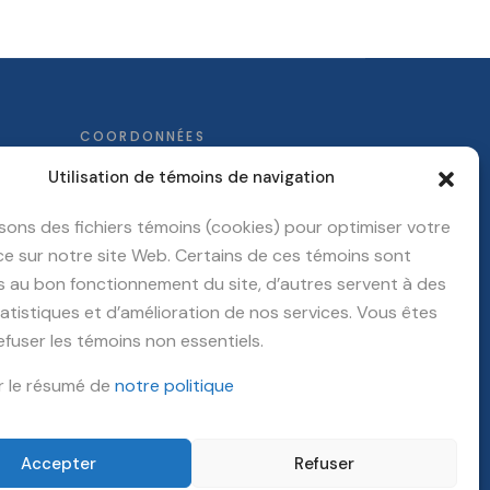
COORDONNÉES
Utilisation de témoins de navigation
5600, boul. des Galeries bur. 333
isons des fichiers témoins (cookies) pour optimiser votre
Québec
(QC)
G2K 2H6
e sur notre site Web. Certains de ces témoins sont
418 628-1800
s au bon fonctionnement du site, d’autres servent à des
Écrivez-nous
tatistiques et d’amélioration de nos services. Vous êtes
refuser les témoins non essentiels.
COMPTABILITÉ
r le résumé de
notre politique
Diane Tondreau
418-628-1800 p. 235
Accepter
Refuser
dtondreau@cartergourdeau.ca