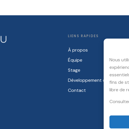
LIENS RAPIDES
À propos
Nous util
Équipe
expérienc
Stage
essentiel
Développement durable
fins de s
libre de 
Contact
Consulte